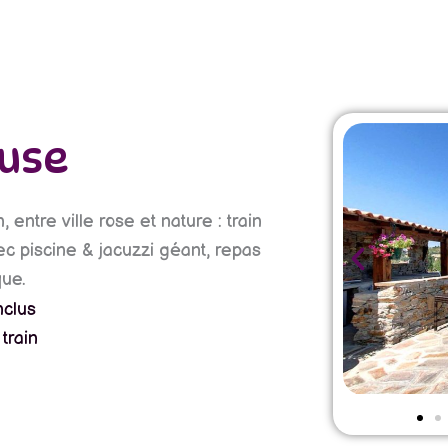
ouse
 entre ville rose et nature :
train
vec piscine & jacuzzi géant, repas
que.
nclus
train